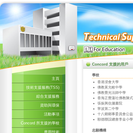
Concord 支援的用戶
學校
主頁
香港浸會大學
技術支援服務(TSS)
佛教黃允畋中學
佛教覺光法師中學
綜合支援服務
香海正覺蓮社佛教陳式
張振興伉儷書院
資助與環保
寧波第二中學
活動事項
十八鄉鄉事委員會公益
順德聯誼總會李金小學
Concord 所支援的學校
志願機構
應用技術